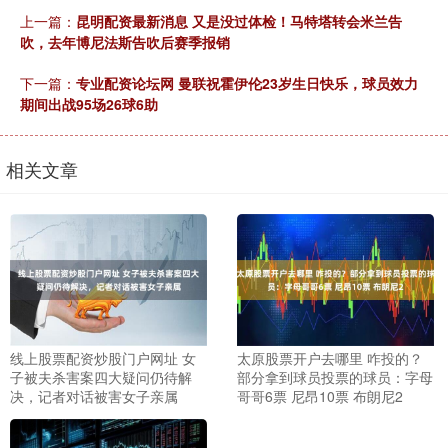
上一篇：
昆明配资最新消息 又是没过体检！马特塔转会米兰告
吹，去年博尼法斯告吹后赛季报销
下一篇：
专业配资论坛网 曼联祝霍伊伦23岁生日快乐，球员效力
期间出战95场26球6助
相关文章
线上股票配资炒股门户网址 女
太原股票开户去哪里 咋投的？
子被夫杀害案四大疑问仍待解
部分拿到球员投票的球员：字母
决，记者对话被害女子亲属
哥哥6票 尼昂10票 布朗尼2